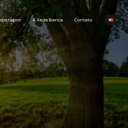
iquetagem
A Xeda Iberica
Contato