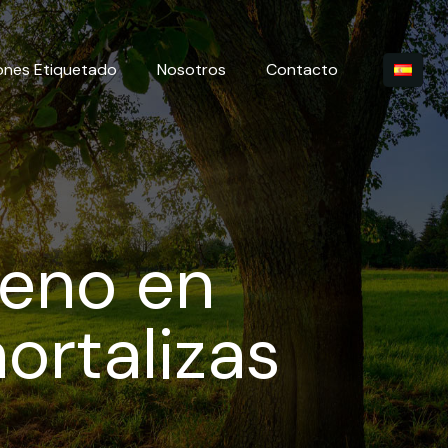
ones Etiquetado
Nosotros
Contacto
leno en
ortalizas