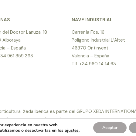
INAS
NAVE INDUSTRIAL
r del Doctor Lanuza, 18
Carrer la Fos, 16
 Alboraya
Polígono Industrial L’Altet
cia – España
46870 Ontinyent
 +34 961 859 393
Valencia – España
Tlf. +34 960 14 14 63
horticultura. Xeda Iberica es parte del GRUPO XEDA INTERNATIONA
e productos postcosecha y etiquetas.
or experiencia en nuestra web.
a de privacidad
|
Política de cookies
|
Diseñado por Infomeik
|
Aceptar
tilizamos o desactivarlas en los
ajustes
.