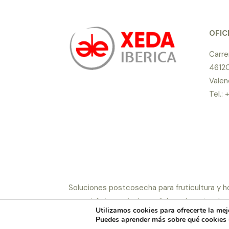
OFIC
Carre
46120
Valen
Tel.:
Soluciones postcosecha para fruticultura y 
especialistas a nivel mundial en el sector d
Utilizamos cookies para ofrecerte la mej
© 2022 Xeda Ibérica S.L.
|
Aviso legal
|
Polític
Puedes aprender más sobre qué cookies u