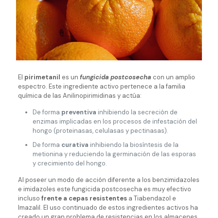
El
pirimetanil
es un
fungicida postcosecha
con un amplio
espectro. Este ingrediente activo pertenece a la familia
química de las Anilinopirimidinas y actúa:
De forma
preventiva
inhibiendo la secreción de
enzimas implicadas en los procesos de infestación del
hongo (proteinasas, celulasas y pectinasas).
De forma
curativa
inhibiendo la biosíntesis de la
metionina y reduciendo la germinación de las esporas
y crecimiento del hongo.
Al poseer un modo de acción diferente a los benzimidazoles
e imidazoles este fungicida postcosecha es muy efectivo
incluso
frente a cepas resistentes
a Tiabendazol e
Imazalil. El uso continuado de estos ingredientes activos ha
creado un gran problema de resistencias en los almacenes