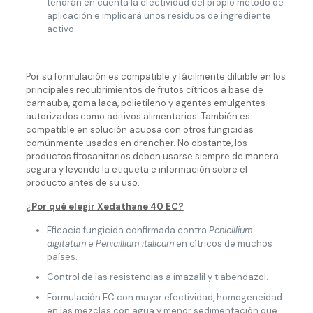
tendrán en cuenta la efectividad del propio método de
aplicación e implicará unos residuos de ingrediente
activo.
Por su formulación es compatible y fácilmente diluible en los
principales recubrimientos de frutos cítricos a base de
carnauba, goma laca, polietileno y agentes emulgentes
autorizados como aditivos alimentarios. También es
compatible en solución acuosa con otros fungicidas
comúnmente usados en drencher. No obstante, los
productos fitosanitarios deben usarse siempre de manera
segura y leyendo la etiqueta e información sobre el
producto antes de su uso.
¿Por qué elegir Xedathane 40 EC?
Eficacia fungicida confirmada contra
Penicillium
digitatum
e
Penicillium italicum
en cítricos de muchos
países.
Control de las resistencias a imazalil y tiabendazol.
Formulación EC con mayor efectividad, homogeneidad
en las mezclas con agua y menor sedimentación que