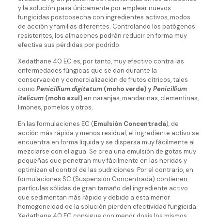
y la solución pasa únicamente por emplear nuevos
fungicidas postcosecha con ingredientes activos, modos
de acción y familias diferentes. Controlando los patógenos
resistentes, los almacenes podrán reducir en forma muy
efectiva sus pérdidas por podrido.
Xedathane 40 EC es, por tanto, muy efectivo contra las
enfermedades fúngicas que se dan durante la
conservación y comercialización de frutos cítricos, tales
como
Penicillium digitatum
(moho verde) y
Penicillium
italicum
(moho azul)
en naranjas, mandarinas, clementinas,
limones, pomelos y otros.
En las formulaciones EC (
Emulsión Concentrada
), de
acción más rápida y menos residual, el ingrediente activo se
encuentra en forma líquida y se dispersa muy fácilmente al
mezclarse con el agua. Se crea una emulsión de gotas muy
pequeñas que penetran muy fácilmente en las heridas y
optimizan el control de las pudriciones. Por el contrario, en
formulaciones SC (Suspensión Concentrada) contienen
partículas sólidas de gran tamaño del ingrediente activo
que sedimentan más rápido y debido a esta menor
homogeneidad de la solución pierden efectividad fungicida.
Xedathane 40 EC consigue con menor dosis los mismos