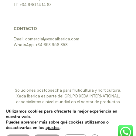
Tlf. +34 960 14 14 63
CONTACTO
Email: comercial@xedaiberica.com
WhatsApp: +34 653 956 858
Soluciones postcosecha para fruticultura y horticultura.
Xeda Iberica es parte del GRUPO XEDA INTERNATIONAL,
especialistas a nivel mundial en el sector de productos
postcosecha y etiquetas.
Utilizamos cookies para ofrecerte la mejor experiencia en
© 2022 Xeda Ibérica S.L.
|
Aviso legal
|
Política de
nuestra web.
privacidad
|
Política de cookies
|
Diseñado por Infomeik
|
Puedes aprender más sobre qué cookies utilizamos o
desactivarlas en los
ajustes
.