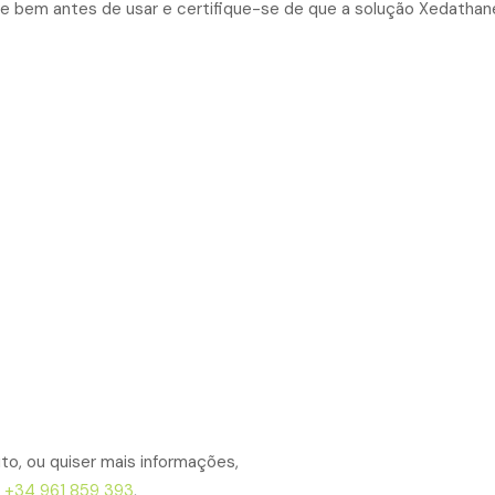
pre bem antes de usar e certifique-se de que a solução Xedat
to, ou quiser mais informações,
e
+34 961 859 393
,