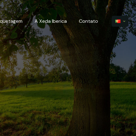
iquetagem
A Xeda Iberica
Contato