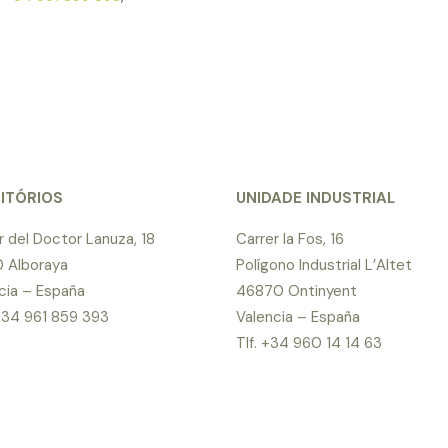
ITÓRIOS
UNIDADE INDUSTRIAL
r del Doctor Lanuza, 18
Carrer la Fos, 16
 Alboraya
Polígono Industrial L’Altet
cia – España
46870 Ontinyent
 +34 961 859 393
Valencia – España
Tlf. +34 960 14 14 63