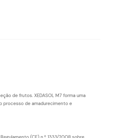
roteção de frutos. XEDASOL M7 forma uma
ar o processo de amadurecimento e
 Regulamento (CE) n.º 1333/2008 sobre