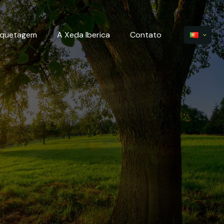
iquetagem
A Xeda Iberica
Contato