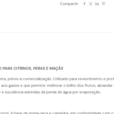
Compartir:
 PARA CITRINOS, PERAS E MAÇÃS
ita, prévio à comercialização. Utilizado para revestimento e p
l aos gases e que permite: melhorar o brilho dos frutos, abrand
o e suculência advindas da perda de água por evaporação.
rutos, à base de goma-laca e carnaúba, em conformidade com o