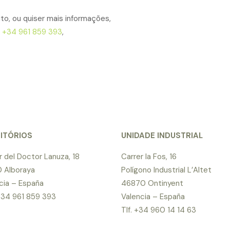
to, ou quiser mais informações,
e
+34 961 859 393
,
ITÓRIOS
UNIDADE INDUSTRIAL
r del Doctor Lanuza, 18
Carrer la Fos, 16
 Alboraya
Polígono Industrial L’Altet
cia – España
46870 Ontinyent
 +34 961 859 393
Valencia – España
Tlf. +34 960 14 14 63