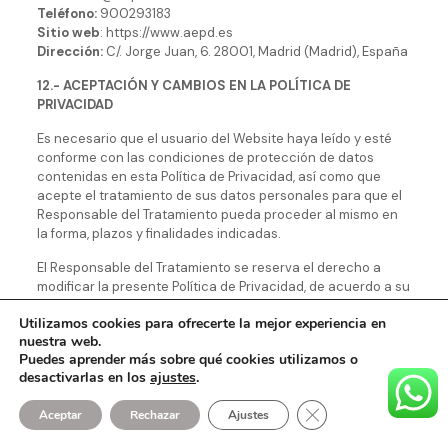
Teléfono:
900293183
Sitio web
: https://www.aepd.es
Dirección:
C/. Jorge Juan, 6. 28001, Madrid (Madrid), España
12.- ACEPTACIÓN Y CAMBIOS EN LA POLÍTICA DE
PRIVACIDAD
Es necesario que el usuario del Website haya leído y esté
conforme con las condiciones de protección de datos
contenidas en esta Política de Privacidad, así como que
acepte el tratamiento de sus datos personales para que el
Responsable del Tratamiento pueda proceder al mismo en
la forma, plazos y finalidades indicadas.
El Responsable del Tratamiento se reserva el derecho a
modificar la presente Política de Privacidad, de acuerdo a su
propio criterio, o motivado por un cambio legislativo,
Utilizamos cookies para ofrecerte la mejor experiencia en
jurisprudencial o doctrinal de la Agencia Española de
nuestra web.
Protección de Datos. Los cambios o actualizaciones
Puedes aprender más sobre qué cookies utilizamos o
realizados en esta Política de Privacidad que afecten a las
desactivarlas en los
ajustes
.
finalidades, plazos de conservación, cesiones de datos a
terceros, transferencias internacionales de datos, así como
Cerrar el banner de 
Aceptar
Rechazar
Ajustes
a cualquier derecho del Usuario del Website, serán
comunicados de forma explícita al usuario.