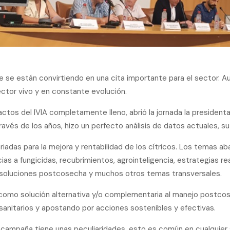
e se están convirtiendo en una cita importante para el sector. A
ctor vivo y en constante evolución.
actos del IVIA completamente lleno, abrió la jornada la president
ravés de los años, hizo un perfecto análisis de datos actuales, su
iadas para la mejora y rentabilidad de los cítricos. Los temas 
as a fungicidas, recubrimientos, agrointeligencia, estrategias r
 soluciones postcosecha y muchos otros temas transversales.
omo solución alternativa y/o complementaria al manejo postcose
anitarios y apostando por acciones sostenibles y efectivas.
ampaña tiene unas peculiaridades, esto es común en cualquier s