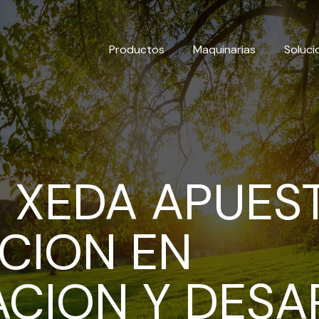
Productos
Maquinarias
Soluci
 XEDA APUES
CION EN
ACION Y DES