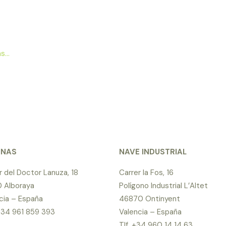
...
INAS
NAVE INDUSTRIAL
r del Doctor Lanuza, 18
Carrer la Fos, 16
 Alboraya
Polígono Industrial L’Altet
cia – España
46870 Ontinyent
 +34 961 859 393
Valencia – España
Tlf. +34 960 14 14 63